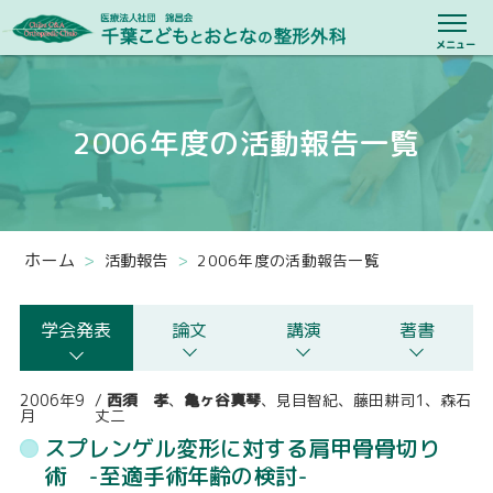
医療法人社団 
メニュー
当院について
2006年度の活動報告一覧
院長のあいさつ
スタッフ紹介
ホーム
>
活動報告
>
2006年度の活動報告一覧
活動報告
診療のご案内
学会発表
論文
講演
著書
リハビリテーション
2006年9
/
西須 孝
、
亀ヶ谷真琴
、見目智紀、藤田耕司1、森石
月
丈二
小児における理学療法
スプレンゲル変形に対する肩甲骨骨切り
術 -至適手術年齢の検討-