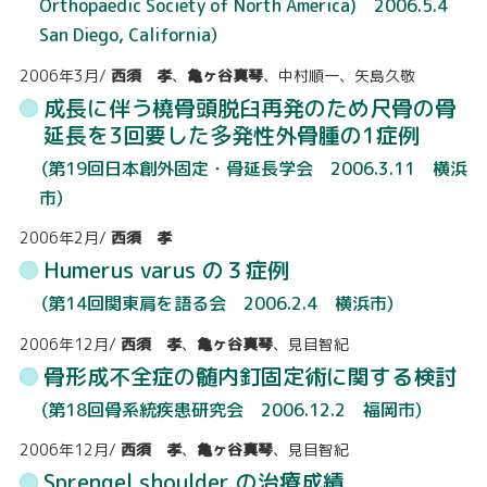
Orthopaedic Society of North America) 2006.5.4
San Diego, California）
2006年3月
/
西須 孝
、
亀ヶ谷真琴
、中村順一、矢島久敬
成長に伴う橈骨頭脱臼再発のため尺骨の骨
延長を3回要した多発性外骨腫の1症例
（第19回日本創外固定・骨延長学会 2006.3.11 横浜
市）
2006年2月
/
西須 孝
Humerus varus の３症例
（第14回関東肩を語る会 2006.2.4 横浜市）
2006年12月
/
西須 孝
、
亀ヶ谷真琴
、見目智紀
骨形成不全症の髄内釘固定術に関する検討
（第18回骨系統疾患研究会 2006.12.2 福岡市）
2006年12月
/
西須 孝
、
亀ヶ谷真琴
、見目智紀
Sprengel shoulder の治療成績