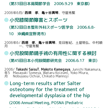
交通アクセス
（第33回日本肩関節学会 2006.9.29 東京都）
お知らせ
2006年6月
/
西須 孝
、
亀ヶ谷真琴
、守屋秀繁
小児膝関節障害とスポーツ
診察カレンダー
（第32回日本整形外科スポーツ医学会 2006.6.8-
10 沖縄県宜野湾市）
お問い合わせ
2006年6
/
西須 孝
、
亀ヶ谷真琴
、見目智紀、土屋明弘、中村順
月
一、守屋秀繁
小児股関節鏡手術の有用性に関する検討
（第45回日本小児股関節研究会 2006.6.17 東京）
2006
/
Takashi SaisuT
,
Makoto Kamegaya
, Junichi Nakamura,
年5
Masayuki Someya, Wataru Koizumi, Yoko Miura,
月
Nobuyasu Ochiai, Chikato Mannoji
Long-term results after Salter
osteotomy for the treatment of
developmental dysplasia of the hip
（2006 Annual Meeting, POSNA (Pediatric