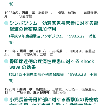
交通アクセス
市）
お知らせ
1998年3
/
西須 孝
、高橋謙二、三橋繁、和田佑一、後藤澄雄、
月
守屋秀繁
シンポジウム 幼若家兎長管骨に対する衝
診察カレンダー
撃波の骨密度増加作用
（平成９年度衝撃波シンポジウム 1998.3.22 浦和
お問い合わせ
市）
1998年
/
西須 孝
、和田佑一、高橋謙二、山田寛明、後藤澄
3月
雄、守屋秀繁、三橋 繁
骨関節近傍の疼痛性疾患に対する shock
wave の効果
（第21回千葉県整形外科医会総会 1998.3.28 千葉
市）
1998年
/
西須 孝
、高橋謙二、三橋繁、和田佑一、後藤澄雄、
12月
守屋秀繁、
亀ヶ谷真琴
、篠原裕治
小児長管骨骨幹部に対する衝撃波の骨密度