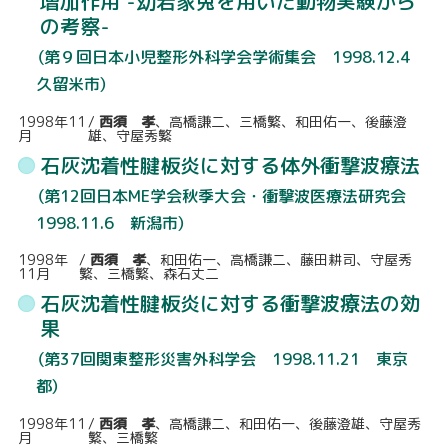
増加作用 -幼若家兎を用いた動物実験から
の考察-
（第９回日本小児整形外科学会学術集会 1998.12.4
久留米市）
1998年11
/
西須 孝
、高橋謙二、三橋繁、和田佑一、後藤澄
月
雄、守屋秀繁
石灰沈着性腱板炎に対する体外衝撃波療法
（第12回日本ME学会秋季大会・衝撃波医療法研究会
1998.11.6 新潟市）
1998年
/
西須 孝
、和田佑一、高橋謙二、藤田耕司、守屋秀
11月
繁、三橋繁、森石丈二
石灰沈着性腱板炎に対する衝撃波療法の効
果
（第37回関東整形災害外科学会 1998.11.21 東京
都）
1998年11
/
西須 孝
、高橋謙二、和田佑一、後藤澄雄、守屋秀
月
繁、三橋繁