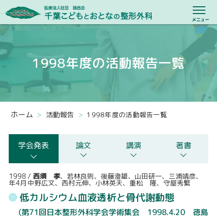
医療法人社団 
メニュー
当院について
1998年度の活動報告一覧
院長のあいさつ
スタッフ紹介
ホーム
>
活動報告
>
1998年度の活動報告一覧
活動報告
診療のご案内
学会発表
論文
講演
著書
リハビリテーション
1998
/
西須 孝
、若林良則、後藤澄雄、山田研一、三浦靖彦、
年4月
中野広文、西村元伸、小林英夫、重松 隆、守屋秀繁
小児における理学療法
低カルシウム血液透析と骨代謝動態
（第71回日本整形外科学会学術集会 1998.4.20 徳島