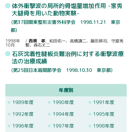
体外衝撃波の局所的骨塩量増加作用 -家兎
大腿骨を用いた動物実験-
（第37回関東整形災害外科学会 1998.11.21 東京
都）
1998年
/
西須 孝
、和田佑一、高橋謙二、藤田耕司、守屋秀
10月
繁、森石丈二
石灰沈着性腱板炎難治例に対する衝撃波療
法の治療成績
（第25回日本肩関節学会 1998.10.30 東京都）
年度別
1989年度
1990年度
1991年度
1992年度
1994年度
1995年度
1996年度
1997年度
1998年度