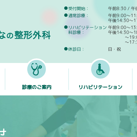
受付開始：
午前8:30 / 午
通常診療：
午前9:00～11
午後14:30～1
医療法人社団 錦昌
リハビリテーション
午前9:00～13
科診療：
午後14:30～1
～19
〜17
休診日：
日・祝
診療のご案内
リハビリテーション
せ