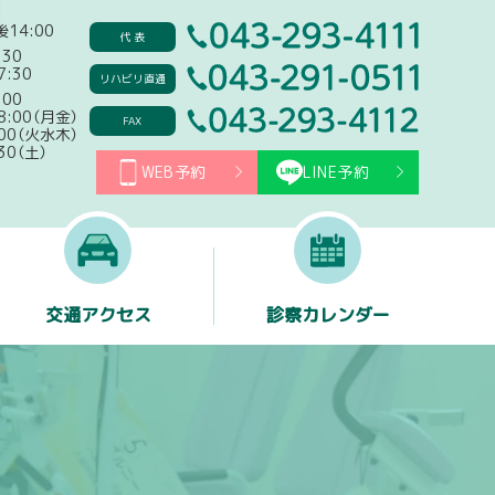
後14:00
043-29
代 表
:30
7:30
043-29
リハビリ直通
会 千葉こどもとおとなの整形
:00
8:00（月金）
043-29
FAX
:00（火水木）
:30（土）
WEB予約
LINE予約
交通アクセス
診察カレンダー