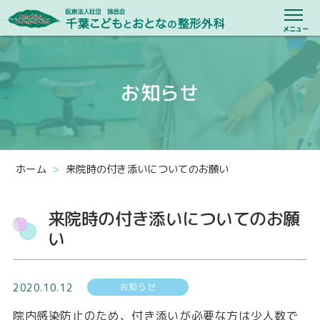
医療法人社団 
メニュー
当院について
お知らせ
院長のあいさつ
スタッフ紹介
ホーム
>
来院時の付き添いについてのお願い
活動報告
診療のご案内
来院時の付き添いについてのお願
い
リハビリテーション
小児における理学療法
お知らせ
2020.10.12
院内感染防止のため、付き添いが必要な方は少人数で